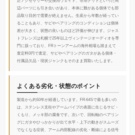
正アクセサリーや交換用ウェイト、専用ナットといった周
辺パーツにも引き合いがあり、本体に難がある個体でも部
品取り目的で需要が絶えません。生産から年数が経ってい
ることもあり、サビやベアリングのコンディションは個体
差が大きく、状態の良いものほど評価が伸びます。ジャス
トフレンズは札幌で25年以上ヴィンテージオーディオを専
門に扱っており、FRトーンアームの海外相場も踏まえて
査定料0円で査定、サビやベアリングのガタがある個体・
付属品欠品・現状ジャンクもそのまま買取いたします。
よくある劣化・状態のポイント
製造から約50年が経過しています。FR-64Sで最も多いの
は、ステンレス支柱やアームパイプの表面に生じるサビ・
くもり、メッキ部の腐食です。次いで、回転軸のベアリン
グにガタやひっかかりが出て水平・上下の動きがスムーズ
でなくなる症状、アーム内部配線の劣化・断線による信号