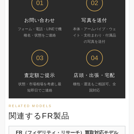
01
02
お問い合わせ
写真を送付
フォーム・電話・LINEで機
本体・アームパイプ・ウェ
種名・状態をご連絡
イト・支柱まわり・付属品
の写真を送付
03
04
査定額ご提示
店頭・出張・宅配
状態・市場相場を考慮し最
梱包・運送もご相談可。全
短即日でご連絡
国対応
RELATED MODELS
関連するFR製品
FR（フィデリティ・リサーチ）買取対応モデル