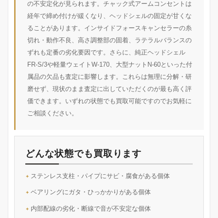
の不安定化が見られます。チャック式アームコンセントは
経年で締め付けが緩くなり、ヘッドシェルの固定が甘くな
ることがあります。インサイドフォースキャンセラーの糸
切れ・動作不良、高さ調整部の固着、ラテラルバランスの
ずれも定番の劣化要因です。さらに、純正ヘッドシェル
FR-S/3や軽量ウェイトW-170、大型ナットN-60といった付
属品の欠品も査定に影響します。これらは無理に分解・研
磨せず、現状のまま査定に出していただくのが最も高く評
価できます。いずれの状態でも買取可能ですのでお気軽に
ご相談ください。
どんな状態でも買取ります
ステンレス支柱・パイプにサビ・腐食がある個体
ベアリングにガタ・ひっかかりがある個体
内部配線の劣化・断線で音が不安定な個体