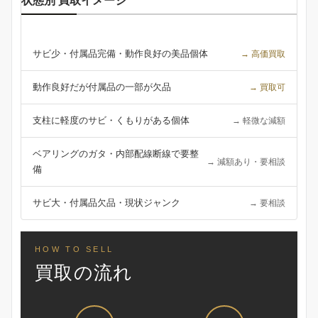
状態別 買取イメージ
サビ少・付属品完備・動作良好の美品個体
→ 高価買取
動作良好だが付属品の一部が欠品
→ 買取可
支柱に軽度のサビ・くもりがある個体
→ 軽微な減額
ベアリングのガタ・内部配線断線で要整
→ 減額あり・要相談
備
サビ大・付属品欠品・現状ジャンク
→ 要相談
HOW TO SELL
買取の流れ