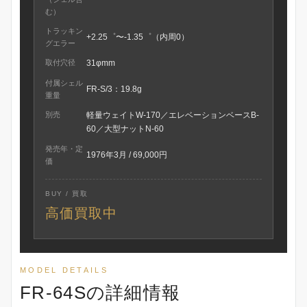
む）
トラッキン
+2.25゜〜-1.35゜（内周0）
グエラー
取付穴径
31φmm
付属シェル
FR-S/3：19.8g
重量
別売
軽量ウェイトW-170／エレベーションベースB-
60／大型ナットN-60
発売年・定
1976年3月 / 69,000円
価
BUY / 買取
高価買取中
MODEL DETAILS
FR-64Sの詳細情報