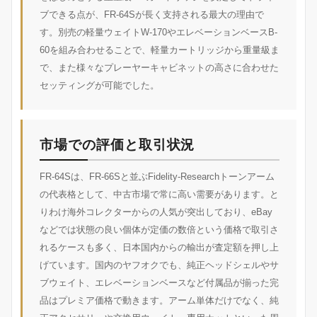
ブできる点が、FR-64Sが長く支持される最大の理由で
す。別売の軽量ウェイトW-170やエレベーションベースB-
60を組み合わせることで、軽量カートリッジから重量級ま
で、また様々なプレーヤーキャビネットの高さに合わせた
セッティングが可能でした。
市場での評価と取引状況
FR-64Sは、FR-66Sと並ぶFidelity-Researchトーンアーム
の代表格として、中古市場で常に高い需要があります。と
りわけ海外コレクターからの人気が突出しており、eBay
などでは状態の良い個体が定価の数倍という価格で取引さ
れるケースも多く、日本国内からの輸出が査定額を押し上
げています。国内のヤフオクでも、純正ヘッドシェルやサ
ブウェイト、エレベーションベースなど付属品が揃った完
品はプレミア価格で動きます。アーム単体だけでなく、純