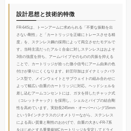
設計思想と技術的特徴
FR-64Sは、トーンアームに求められる「不要な振動を出
さない剛性」と「カートリッジを正確にトレースさせる精
度」を、ステンレス鋼の採用によって両立させたモデルで
す。当時主流だったアルミ合金に対しステンレスはおよそ
3倍の強度を持ち、アームパイプそのものの共振を抑える
ことで、カートリッジが拾った微小信号にアーム由来の色
付けが乗りにくくなります。針圧印加はダイナミックバラ
ンス型で、メインウェイトとサブウェイトの組み合わせに
よって幅広い自重のカートリッジに対応。ヘッドシェルを
差し込むアームコンセントには、ガタを排したチャック式
（コレットチャック）を採用し、シェルとパイプの結合剛
性を高めています。実効長245mm・オーバーハング15mm
という9インチクラスのジオメトリーながら、ステンレス
による高い質量と剛性のおかげで、自重の大きいFR-7系
をはじめとする重量級MCカートリッジを安定してドライ