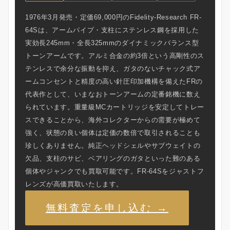
1976年3月発売・定価69,000円のFidelity-Research FR-
64Sは、アームパイプ・支柱にステンレス鋼を採用した
実効長245mm・全長325mmのダイナミックバランス型
トーンアームです。アルミ合金の約3倍という高剛性のス
テンレスで余分な振動を抑え、ガタのないチャック式ア
ームコンセントと精度の高い針圧印加機構を備えたFRの
代表作として、いまなおトーンアームの定番銘機に数え
られています。重量級MCカートリッジを安定してトレー
スできることから、海外コレクターからの需要が極めて
強く、状態の良い個体は定価の数倍で取引されることも
珍しくありません。純正ヘッドシェルやサブウェイトの
欠品、支柱のサビ、ベアリングのガタといった難のある
個体やジャンクでも買取可能です。FR-64Sをジャストフ
レンズが高価買取いたします。
無料査定を申し込む →