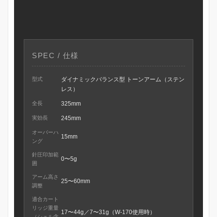
SPEC / 仕様
型式
ダイナミックバランス型 トーンアーム（ステン
レス）
全長
325mm
実効長
245mm
オーバーハ
15mm
ング
針圧印加範
0〜5g
囲
アーム高さ
25〜60mm
調整
適合カート
リッジ重量
17〜44g／7〜31g（W-170使用時）
（シェル含