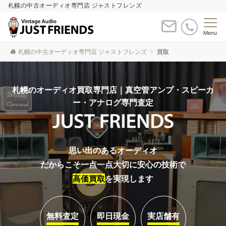
札幌の中古オーディオ専門店 ジャストフレンズ
Menu
札幌の中古オーディオ専門店 ジャストフレンズ
買取
札幌のオーディオ買取専門店｜真空管アンプ・スピーカ
ー・アナログ専門査定
思い出のあるオーディオ
だからこそ一点一点大切に安心の技術で
高価買取
を実現します
無料査定
即日現金
実店舗有