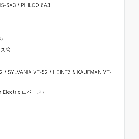
HS-6A3 / PHILCO 6A3
45
 ナス管
-52 / SYLVANIA VT-52 / HEINTZ & KAUFMAN VT-
ern Electric 白ベース）