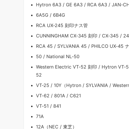
Hytron 6A3 / GE 6A3 / RCA 6A3 / JAN-C
6A5G / 6B4G
RCA UX-245 刻印ナス管
CUNNINGHAM CX-345 刻印 / CX-345 / 2
RCA 45 / SYLVANIA 45 / PHILCO UX-45
50 / National NL-50
Western Electric VT-52 刻印 / Hytron VT
52
VT-25 / 10Y（Hytron / SYLVANIA / West
VT-62 / 801A / C621
VT-51 / 841
71A
12A（NEC / 東芝）