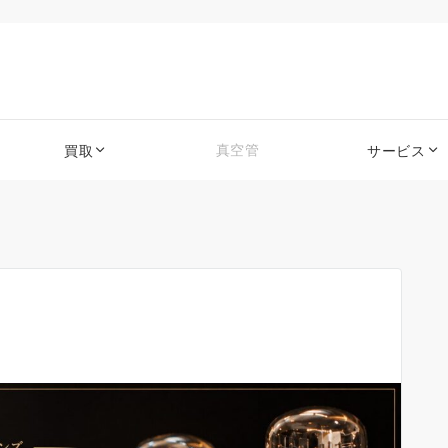
真空管
買取
サービス