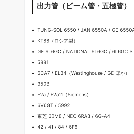
出力管（ビーム管・五極管）
TUNG-SOL 6550 / JAN 6550A / GE 6550
KT88（ロシア製）
GE 6L6GC / NATIONAL 6L6GC / 6L6GC S
5881
6CA7 / EL34（Westinghouse / GE ほか）
350B
F2a / F2a11（Siemens）
6V6GT / 5992
東芝 6BM8 / NEC 6RA8 / 6G-A4
42 / 41 / 84 / 6F6