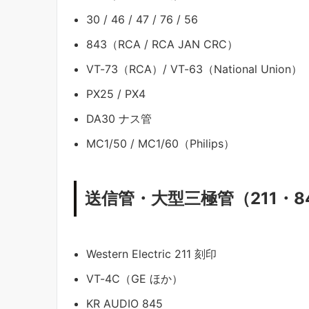
30 / 46 / 47 / 76 / 56
843（RCA / RCA JAN CRC）
VT-73（RCA）/ VT-63（National Union）
PX25 / PX4
DA30 ナス管
MC1/50 / MC1/60（Philips）
送信管・大型三極管（211・8
Western Electric 211 刻印
VT-4C（GE ほか）
KR AUDIO 845