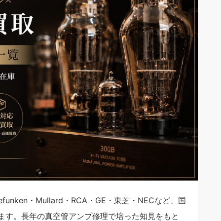
lefunken・Mullard・RCA・GE・東芝・NECなど、国
ます。長年の真空管アンプ修理で培った知見をもと