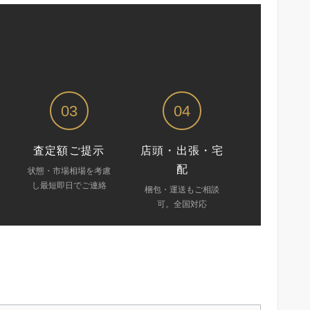
03
04
査定額ご提示
店頭・出張・宅
配
状態・市場相場を考慮
し最短即日でご連絡
梱包・運送もご相談
可。全国対応