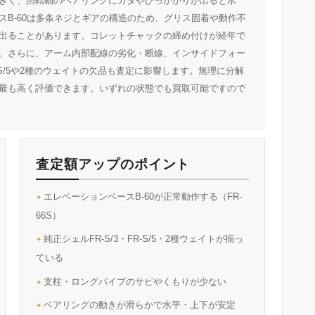
きく、回転軸のベアリングにガタやひっかかりが出ると水
B-60は多条ネジとギアの構造のため、グリス固着や動作不
出ることがあります。コレットチャックの締め付けが経年で
。さらに、アーム内部配線の劣化・断線、インサイドフォー
-S/5や2種のウェイトの欠品も査定に影響します。無理に分解
最も高く評価できます。いずれの状態でも買取可能ですので
査定額アップのポイント
エレベーションベースB-60が正常動作する（FR-
66S）
純正シェルFR-S/3・FR-S/5・2種ウェイトが揃っ
ている
支柱・ロングパイプのサビやくもりが少ない
ベアリングの動きが滑らかで水平・上下が安定