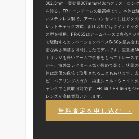
382.5mm・実効長307mmの40cmクラス・ロン
を誇る、FRトーンアームの最高峰です。本体は
いステンレス製で、アームコンセントにはガタの
レットチャック方式、針圧印加にはダイナミック
ス型を採用。FR-66Sはアームベースに多条ネジ
で駆動するエレベーションベースB-60を組み合
密な高さ調整を可能にしたモデルです。重量級M
トリッジを長いアームで余裕をもってトレースす
から、海外コレクター人気が極めて高く、状態の
体は定価の数倍で取引されることもあります。支
ビ、ベアリングのガタ、純正シェル・ウェイト欠
ャンクでも買取可能です。FR-66 / FR-66Sを
レンズが高価買取いたします。
無料査定を申し込む →