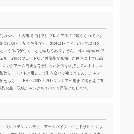
として扱われ、中古市場では常にプレミア価格で取引されていま
を完璧に鳴らし切る性能から、海外コレクターの人気はFR-
数倍という価格が付くことも珍しくありません。日本国内のヤフ
シェル、2種のウェイトなど付属品が完備した個体は非常に高
く、ロングアーム需要を背景に高い評価を維持しています。本
品取り・レストア用として引き合いが絶えません。ジャスト
をもとに、FR-66/66Sの海外プレミア相場まで踏まえて査
属品欠品・現状ジャンクもそのまま買取いたします。
いのは、長いステンレス支柱・アームパイプに生じるサビ・くも