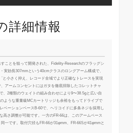
66Sの詳細情報
とを狙って開発された、Fidelity-Researchのフラッグシ
・実効長307mmという40cmクラスのロングアーム構成で、
.6゜と小さく抑え、レコード全域でより正確なトレースを実現
製で、アームコンセントにはガタを徹底排除したコレットチャ
、2種類のウェイトの組み合わせにより9〜38.5gと広い自
系のような重量級MCカートリッジも余裕をもってドライブで
エレベーションベースB-60で、ヘリコイドに多条ネジを採用し
高さ調整が可能です。一方のFR-66は、このアームベース
です。取付穴径もFR-66が31φmm、FR-66Sが41φmmと