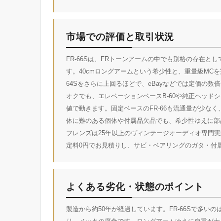
市場での評価と取引状況
FR-66Sは、FRトーンアームの中でも別格の存在
す。40cmロングアームという希少性と、重量級MC
64Sをさらに上回るほどで、eBayなどでは定価の
オクでも、エレベーションベースB-60や純正ヘッド
値で動きます。固定ベースのFR-66も流通量が少な
体に難のある個体や付属品欠品でも、希少性ゆえに部
フレンズは25年以上のヴィンテージオーディオ専門実績
定料0円でお見積りし、サビ・ベアリングのガタ・付
よくある劣化・状態のポイント
製造から約50年が経過しています。FR-66Sで多