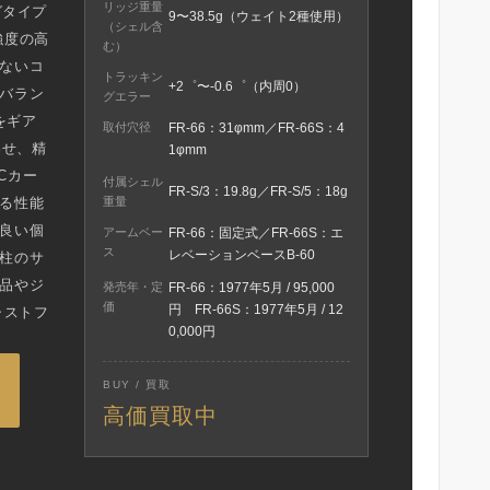
リッジ重量
グタイプ
9〜38.5g（ウェイト2種使用）
（シェル含
強度の高
む）
ないコ
トラッキン
+2゜〜-0.6゜（内周0）
バラン
グエラー
をギア
取付穴径
FR-66：31φmm／FR-66S：4
わせ、精
1φmm
Cカー
付属シェル
FR-S/3：19.8g／FR-S/5：18g
る性能
重量
良い個
アームベー
FR-66：固定式／FR-66S：エ
ス
レベーションベースB-60
柱のサ
品やジ
発売年・定
FR-66：1977年5月 / 95,000
価
円 FR-66S：1977年5月 / 12
ジャストフ
0,000円
BUY / 買取
高価買取中