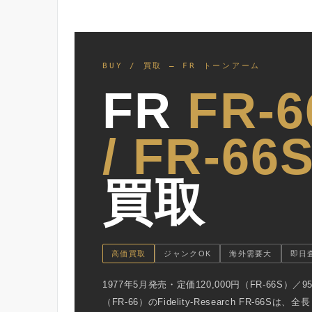
BUY / 買取 — FR トーンアーム
FR
FR-6
/ FR-66
買取
高価買取
ジャンクOK
海外需要大
即日
1977年5月発売・定価120,000円（FR-66S）／95
（FR-66）のFidelity-Research FR-66Sは、全長