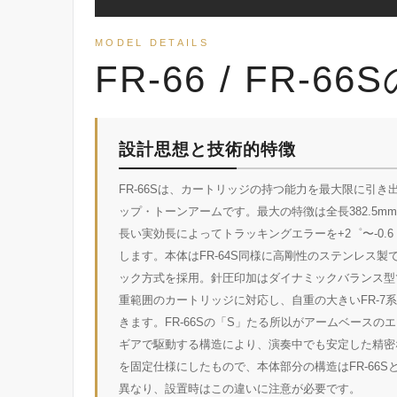
MODEL DETAILS
FR-66 / FR-
設計思想と技術的特徴
FR-66Sは、カートリッジの持つ能力を最大限に引き出すこ
ップ・トーンアームです。最大の特徴は全長382.5mm
長い実効長によってトラッキングエラーを+2゜〜-0
します。本体はFR-64S同様に高剛性のステンレス
ック方式を採用。針圧印加はダイナミックバランス型で
重範囲のカートリッジに対応し、自重の大きいFR-7
きます。FR-66Sの「S」たる所以がアームベースの
ギアで駆動する構造により、演奏中でも安定した精密な
を固定仕様にしたもので、本体部分の構造はFR-66Sと同一
異なり、設置時はこの違いに注意が必要です。