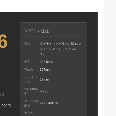
SPEC / 仕様
6
型式
ダイナミックバランス型 ロン
グトーンアーム（ステンレ
S
ス）
全長
382.5mm
実効長
307mm
オーバーハ
12mm
ング
針圧印加範
0〜5g
囲
査定
アーム高さ
29.5〜60mm
,000円
調整
適合カート