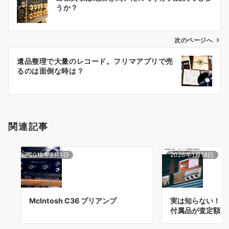
稿
うか？
ナ
ビ
ゲ
次のページへ
ー
遺品整理で大量のレコード。フリマアプリで売
シ
るのは面倒な時は？
ョ
ン
関連記事
2018年3月1日
2026年1月18日
McIntosh C36 プリアンプ
実は知らない！？
付属品が査定額に