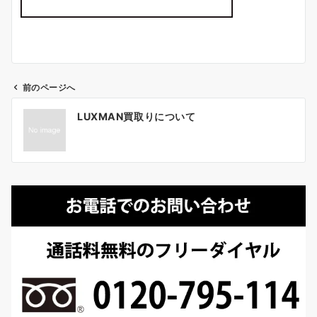
前のページへ
投
LUXMAN買取りについて
稿
ナ
ビ
ゲ
ー
シ
ョ
ン