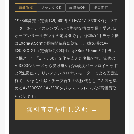
高価買取
ジャンクOK
故障品OK
即日査定
1976年発売・定価149,000円のTEAC A-3300SXは、3モ
ーター3ヘッドのシンプルかつ堅実な構成で長く愛された
オープンリールデッキの定番機です。標準の4トラック機
は19cm/9.5cmで長時間録音に対応し、姉妹機のA-
3300SX-2T（定価152,000円）は38cm/19cmの2トラッ
ク機として「2トラ38」文化を支えた名機です。先代の
A-3300シリーズから受け継いだ高硬度パーマロイヘッド
と2速度ヒステリシスシンクロナスモーターによる安定走
行で、いまも生録・テープ再生の現役機として人気を集
めるA-3300SX / A-3300をジャストフレンズが高価買取
いたします。
無料査定を申し込む →