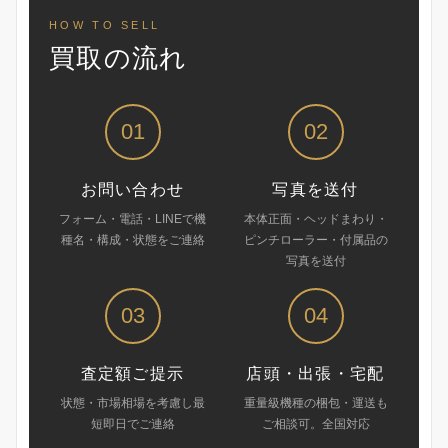
HOW TO SELL
買取の流れ
01
02
お問い合わせ
写真を送付
フォーム・電話・LINEで機
本体正面・ヘッドまわり・
種名・構成・状態をご連絡
ピンチローラー・付属品の
写真を送付
03
04
査定額ご提示
店頭・出張・宅配
状態・市場相場を考慮し最
重量級機種の梱包・運送も
短即日でご連絡
ご相談可。全国対応