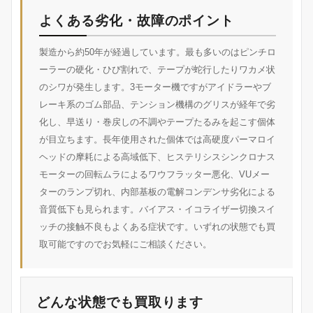
よくある劣化・故障のポイント
製造から約50年が経過しています。最も多いのはピンチロ
ーラーの硬化・ひび割れで、テープが蛇行したりワカメ状
のシワが発生します。3モーター機ですがアイドラーやブ
レーキ系のゴム部品、テンション機構のグリスが経年で劣
化し、早送り・巻戻しの不調やテープたるみを起こす個体
が目立ちます。長年使用された個体では高硬度パーマロイ
ヘッドの摩耗による高域低下、ヒステリシスシンクロナス
モーターの回転ムラによるワウフラッター悪化、VUメー
ターのランプ切れ、内部基板の電解コンデンサ劣化による
音質低下も見られます。バイアス・イコライザー切換スイ
ッチの接触不良もよくある症状です。いずれの状態でも買
取可能ですのでお気軽にご相談ください。
どんな状態でも買取ります