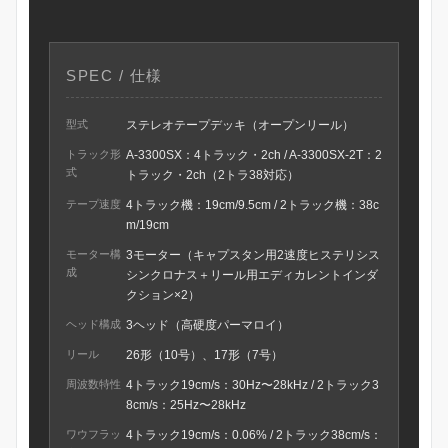
SPEC / 仕様
型式
ステレオテープデッキ（オープンリール）
トラック形
A-3300SX：4トラック・2ch / A-3300SX-2T：2
式
トラック・2ch（2トラ38対応）
テープ速度
4トラック機：19cm/9.5cm / 2トラック機：38c
m/19cm
モーター構
3モーター（キャプスタン用2速度ヒステリシス
成
シンクロナス＋リール用エディカレントインダ
クション×2）
ヘッド構成
3ヘッド（高硬度パーマロイ）
リール
26形（10号）、17形（7号）
周波数特性
4トラック19cm/s：30Hz〜28kHz / 2トラック3
8cm/s：25Hz〜28kHz
ワウフラッ
4トラック19cm/s：0.06% / 2トラック38cm/s：