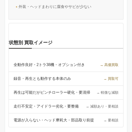
外装・ヘッドまわりに腐食やサビが少ない
状態別 買取イメージ
全動作良好・2トラ38機・オプション付き
→ 高価買取
録音・再生とも動作する本体のみ
→ 買取可
再生は可能だがピンチローラー硬化・要清掃
→ 軽微な減額
走行不安定・アイドラー劣化・要整備
→ 減額あり・要相談
電源が入らない・ヘッド摩耗大・部品取り前提
→ 要相談