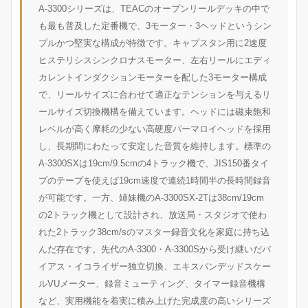
A-3300シリーズは、TEACのオープンリールデッキの中で
も最も普及した定番機で、3モーター・3ヘッドというシン
プルかつ堅実な構成が特徴です。キャプスタン用に2速度
ヒステリシスシンクロナスモーター、左右リールにエディ
カレントインダクションモーターを配した3モーター構成
で、リールサイズに合わせて適正なテンションを与えるリ
ールサイズ切換機構を備えています。ヘッドには磁束飽和
レベルが高く摩耗の少ない高硬度パーマロイヘッドを採用
し、長期間にわたって安定した音質を維持します。標準の
A-3300SXは19cm/9.5cmの4トラック機で、JIS150番タイ
プのテープを使えば19cm速度で連続1時間半の長時間録音
が可能です。一方、姉妹機のA-3300SX-2Tは38cm/19cm
の2トラック機として設計され、放送局・スタジオで使わ
れた2トラック38cm/sのマスター録音文化を家庭に持ち込
んだ存在です。先代のA-3300・A-3300Sから受け継いだバ
イアス・イコライザー独立切換、エキスパンデッドスケー
ルVUメーター、録音ミューティング、タイマー録音機構
など、実用機能を着実に積み上げた完成度の高いシリーズ