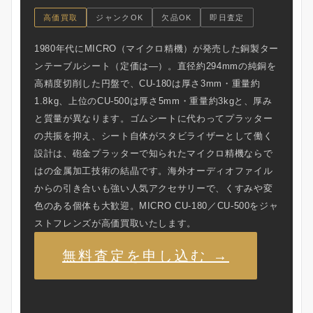
高価買取
ジャンクOK
欠品OK
即日査定
1980年代にMICRO（マイクロ精機）が発売した銅製ター
ンテーブルシート（定価は—）。直径約294mmの純銅を
高精度切削した円盤で、CU-180は厚さ3mm・重量約
1.8kg、上位のCU-500は厚さ5mm・重量約3kgと、厚み
と質量が異なります。ゴムシートに代わってプラッター
の共振を抑え、シート自体がスタビライザーとして働く
設計は、砲金プラッターで知られたマイクロ精機ならで
はの金属加工技術の結晶です。海外オーディオファイル
からの引き合いも強い人気アクセサリーで、くすみや変
色のある個体も大歓迎。MICRO CU-180／CU-500をジャ
ストフレンズが高価買取いたします。
無料査定を申し込む →