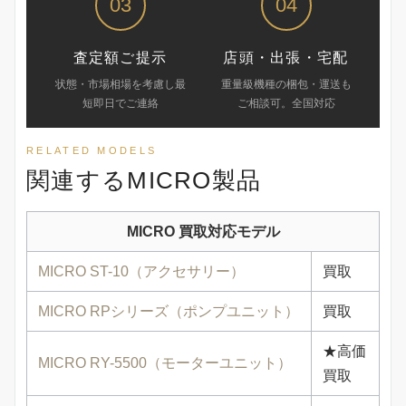
03
04
査定額ご提示
店頭・出張・宅配
状態・市場相場を考慮し最
重量級機種の梱包・運送も
短即日でご連絡
ご相談可。全国対応
RELATED MODELS
関連するMICRO製品
MICRO 買取対応モデル
MICRO ST-10（アクセサリー）
買取
MICRO RPシリーズ（ポンプユニット）
買取
★高価
MICRO RY-5500（モーターユニット）
買取