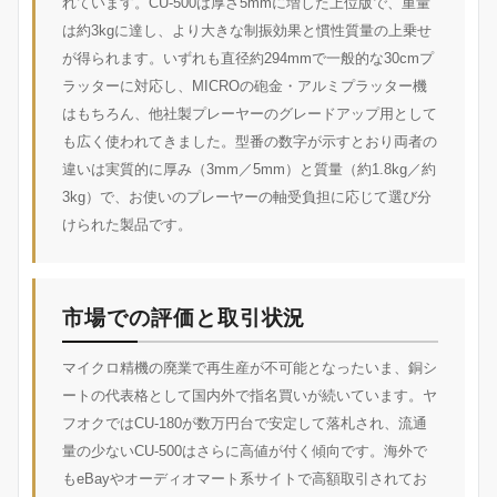
れています。CU-500は厚さ5mmに増した上位版で、重量
は約3kgに達し、より大きな制振効果と慣性質量の上乗せ
が得られます。いずれも直径約294mmで一般的な30cmプ
ラッターに対応し、MICROの砲金・アルミプラッター機
はもちろん、他社製プレーヤーのグレードアップ用として
も広く使われてきました。型番の数字が示すとおり両者の
違いは実質的に厚み（3mm／5mm）と質量（約1.8kg／約
3kg）で、お使いのプレーヤーの軸受負担に応じて選び分
けられた製品です。
市場での評価と取引状況
マイクロ精機の廃業で再生産が不可能となったいま、銅シ
ートの代表格として国内外で指名買いが続いています。ヤ
フオクではCU-180が数万円台で安定して落札され、流通
量の少ないCU-500はさらに高値が付く傾向です。海外で
もeBayやオーディオマート系サイトで高額取引されてお