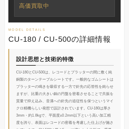
高価買取中
MODEL DETAILS
CU-180 / CU-500の詳細情報
設計思想と技術的特徴
CU-180とCU-500は、レコードとプラッターの間に敷く純
銅製のターンテーブルシートです。一般的なゴムシートは
プラッターの鳴きを吸収する一方で針先の応答性を鈍らせ
ますが、比重の大きい銅の円盤を密着させることで共振を
質量で抑え込み、音溝への針先の追従性を保つというマイ
クロ精機らしい発想で設計されています。CU-180は厚さ
3mm・約1.8kgで、平面度±0.2mm以下という高い加工精
度を誇り、表面はレコードの密着を考慮した仕上げが施さ