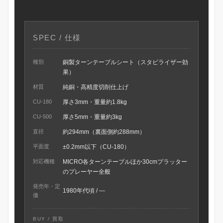
SPEC / 仕様
種別
銅製ターンテーブルシート（スタビライザー効
果）
材質
純銅・高精度切削仕上げ
CU-180
厚さ3mm・重量約1.8kg
CU-500
厚さ5mm・重量約3kg
直径
約294mm（裏面側約288mm）
平面度
±0.2mm以下（CU-180）
対応機種
MICRO各ターンテーブルほか30cmプラッター
のプレーヤー全般
発売年・定
1980年代頃 / —
価
BUY / 買取