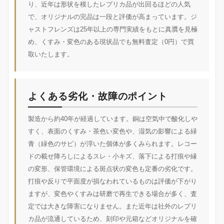
り、近年は形状を模したレプリカ品が出回るほどの人気
で、オリジナルの完品は一段と評価が高まっています。ジ
ャストフレンズは25年以上の専門実績をもとに真贋を見極
め、くすみ・変色のある現状品でも無料査定（0円）で買
取いたします。
よくある劣化・故障のポイント
製造から約40年が経過しています。銅は空気中で酸化しや
すく、表面のくすみ・茶色い変色や、湿気の影響による緑
青（緑色のサビ）が浮いた個体が多くみられます。レコー
ドの載せ降ろしによるスレ・小キズ、落下による打痕や縁
の変形、保管環境による斑点状の変色も定番の劣化です。
打痕や反りで平面度が損なわれているものは評価が下がり
ますが、変色やくすみは研磨で再生できる場合が多く、査
定では大きな障害になりません。また近年は社外のレプリ
カ品が流通しているため、刻印や元箱などオリジナルを確