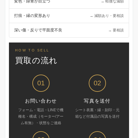
変色・緑青が目立つ
→ 軽微な減額
打痕・縁の変形あり
→ 減額あり・要相談
深い傷・反りで平面度不良
→ 要相談
HOW TO SELL
買取の流れ
01
02
お問い合わせ
写真を送付
フォーム・電話・LINEで機
シート表裏・縁・刻印・元
種名・構成（モーター/アー
箱など付属品の写真を送付
ム有無）・状態をご連絡