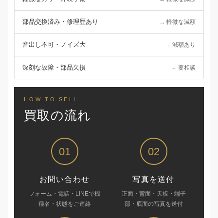
部品交換済み・修理歴あり
→ 軽微な減額
音出し不可・ノイズ大
→ 減額あり
深刻な故障・部品欠損
→ 要相談
HOW TO SELL
買取の流れ
01
02
お問い合わせ
写真を送付
フォーム・電話・LINEで機
正面・背面・天板・端子
種名・状態をご連絡
部・底面の写真を送付