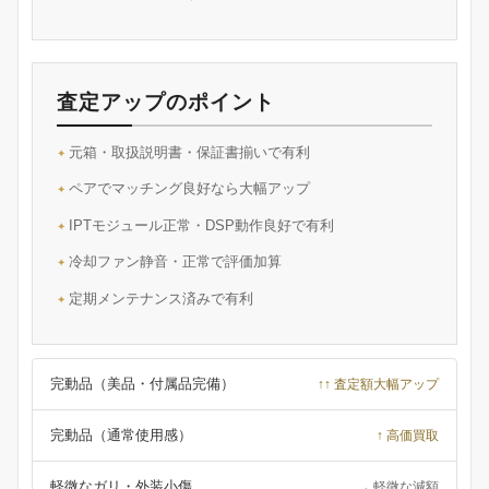
査定アップのポイント
元箱・取扱説明書・保証書揃いで有利
ペアでマッチング良好なら大幅アップ
IPTモジュール正常・DSP動作良好で有利
冷却ファン静音・正常で評価加算
定期メンテナンス済みで有利
完動品（美品・付属品完備）
↑↑ 査定額大幅アップ
完動品（通常使用感）
↑ 高価買取
軽微なガリ・外装小傷
→ 軽微な減額