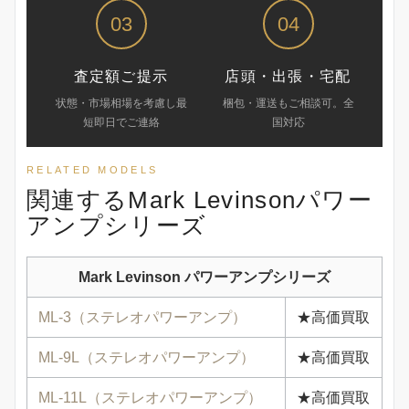
03
04
査定額ご提示
店頭・出張・宅配
状態・市場相場を考慮し最
梱包・運送もご相談可。全
短即日でご連絡
国対応
RELATED MODELS
関連するMark Levinsonパワー
アンプシリーズ
Mark Levinson パワーアンプシリーズ
ML-3（ステレオパワーアンプ）
★高価買取
ML-9L（ステレオパワーアンプ）
★高価買取
ML-11L（ステレオパワーアンプ）
★高価買取