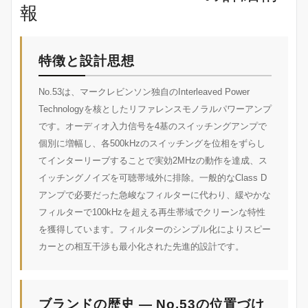
報
特徴と設計思想
No.53は、マークレビンソン独自のInterleaved Power
Technologyを核としたリファレンスモノラルパワーアンプ
です。オーディオ入力信号を4基のスイッチングアンプで
個別に増幅し、各500kHzのスイッチングを位相をずらし
てインターリーブすることで実効2MHzの動作を達成、ス
イッチングノイズを可聴帯域外に排除。一般的なClass D
アンプで必要だった急峻なフィルターに代わり、緩やかな
フィルターで100kHzを超える再生帯域でクリーンな特性
を獲得しています。フィルターのシンプル化によりスピー
カーとの相互干渉も最小化された先進的設計です。
ブランドの歴史 — No.53の位置づけ