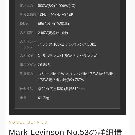
定格出力
500W(8Ω) 1,000W(4Ω)
周波数特性
10Hz～20kHz ±0.1dB
S/N比
85dB以上(1W基準)
入力感度
2.89V(定格出力時)
入力インピ
バランス:100kΩ アンバランス:50kΩ
ーダンス
入力端子
XLRバランスx1 RCAアンバランスx1
電圧ゲイン
26.8dB
消費電力
スリープ時:41W スタンバイ時:172W 無信号時:
173W 定格出力時(8Ω):767W
外形寸法
幅214x高さ530x奥行518mm
重量
61.2kg
MODEL DETAILS
Mark Levinson No.53の詳細情