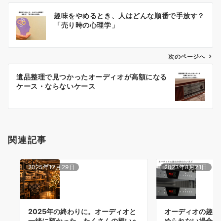
投
趣味をやめるとき、人はどんな順番で手放す？
稿
「売り時の心理学」
ナ
ビ
ゲ
次のページへ
ー
遺品整理で見つかったオーディオが高額になる
シ
ケース・ならないケース
ョ
ン
関連記事
2025年12月29日
2023年8月21日
2025年の終わりに。オーディオと
オーディオの趣味
一緒に預かった、たくさんの想いへ
められない場合の