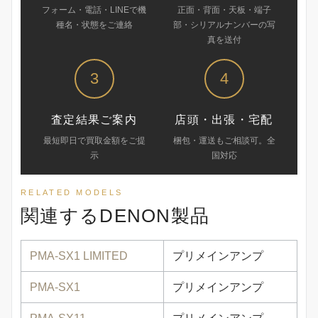
フォーム・電話・LINEで機
正面・背面・天板・端子
種名・状態をご連絡
部・シリアルナンバーの写
真を送付
3
4
査定結果ご案内
店頭・出張・宅配
最短即日で買取金額をご提
梱包・運送もご相談可。全
示
国対応
RELATED MODELS
関連するDENON製品
PMA-SX1 LIMITED
プリメインアンプ
PMA-SX1
プリメインアンプ