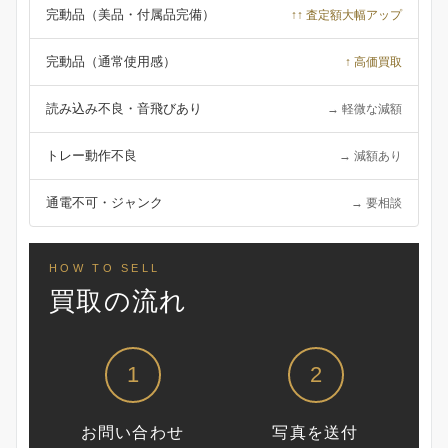
完動品（美品・付属品完備）
↑↑ 査定額大幅アップ
完動品（通常使用感）
↑ 高価買取
読み込み不良・音飛びあり
→ 軽微な減額
トレー動作不良
→ 減額あり
通電不可・ジャンク
→ 要相談
HOW TO SELL
買取の流れ
1
2
お問い合わせ
写真を送付