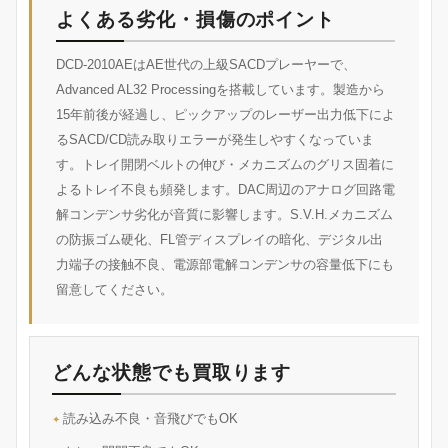
よくある劣化・損傷のポイント
DCD-2010AEはAE世代の上級SACDプレーヤーで、
Advanced AL32 Processingを搭載しています。製造から
15年前後が経過し、ピックアップのレーザー出力低下によ
るSACD/CD読み取りエラーが発生しやすくなっていま
す。トレイ開閉ベルトの伸び・メカニズムのグリス固着に
よるトレイ不良も頻発します。DAC周辺のアナログ回路電
解コンデンサ劣化が音質に影響します。S.V.H.メカニズム
の防振ゴム硬化、FL管ディスプレイの暗化、デジタル出
力端子の接触不良、電源部電解コンデンサの容量低下にも
留意してください。
どんな状態でも買取ります
読み込み不良・音飛びでもOK