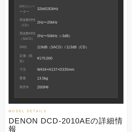
D/Aコンバ
32bit/192kHz
ーター
周波数特性
2Hz〜20kHz
（CD）
周波数特性
2Hz〜50kHz（-3dB）
（SACD）
SN比
119dB（SACD）/ 113dB（CD）
定価（税
¥170,000
別）
寸法
W434×H137×D335mm
重量
13.5kg
発売年
2009年
MODEL DETAILS
DENON DCD-2010AEの詳細情
報