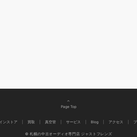
Page Top
インストア
買取
真空管
サービス
Blog
アクセス
プ
© 札幌の中古オーディオ専門店 ジャストフレンズ