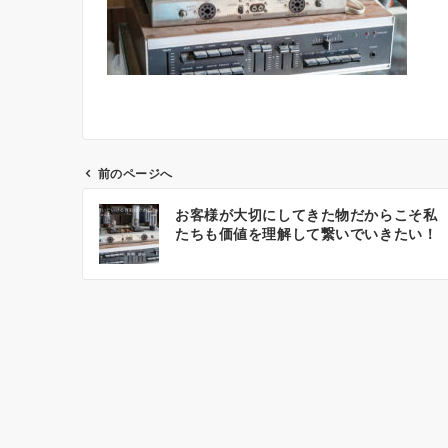
前のページへ
投
お客様が大切にしてきた物だからこそ私
稿
たちも価値を理解して繋いでいきたい！
ナ
ビ
ゲ
ー
シ
ョ
ン