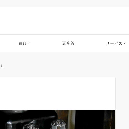
真空管
買取
サービス
A