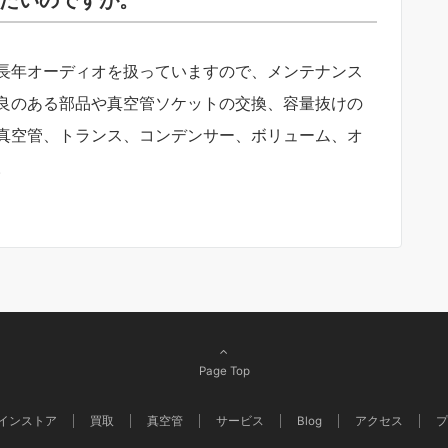
長年オーディオを扱っていますので、メンテナンス
良のある部品や真空管ソケットの交換、容量抜けの
真空管、トランス、コンデンサー、ボリューム、オ
。
Page Top
インストア
買取
真空管
サービス
Blog
アクセス
プ