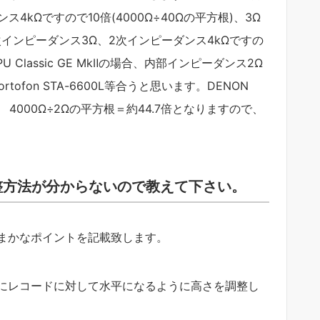
4kΩですので10倍(4000Ω÷40Ωの平方根)、3Ω
インピーダンス3Ω、2次インピーダンス4kΩですの
U Classic GE MkⅡの場合、内部インピーダンス2Ω
rtofon STA-6600L等合うと思います。DENON
Ω 4000Ω÷2Ωの平方根＝約44.7倍となりますので、
調整方法が分からないので教えて下さい。
まかなポイントを記載致します。
にレコードに対して水平になるように高さを調整し