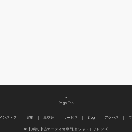
Page Top
インストア
買取
真空管
サービス
Blog
アクセス
プ
© 札幌の中古オーディオ専門店 ジャストフレンズ