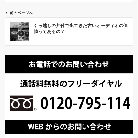
前のページへ
投
引っ越しの片付で出てきた古いオーディオの価
稿
値ってあるの？
ナ
ビ
ゲ
ー
シ
ョ
ン