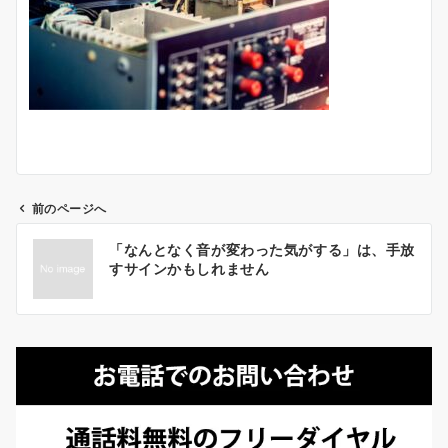
前のページへ
投
「なんとなく音が変わった気がする」は、手放
稿
すサインかもしれません
ナ
ビ
ゲ
ー
シ
ョ
ン