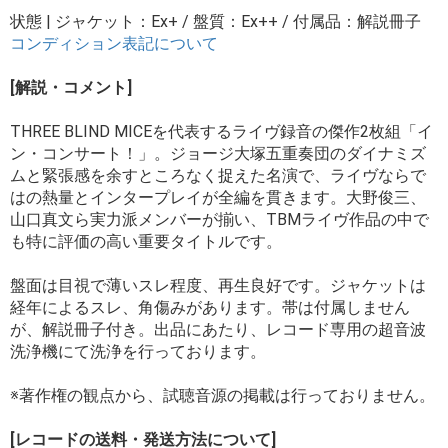
状態 | ジャケット：Ex+ / 盤質：Ex++ / 付属品：解説冊子
コンディション表記について
[解説・コメント]
THREE BLIND MICEを代表するライヴ録音の傑作2枚組「イ
ン・コンサート！」。ジョージ大塚五重奏団のダイナミズ
ムと緊張感を余すところなく捉えた名演で、ライヴならで
はの熱量とインタープレイが全編を貫きます。大野俊三、
山口真文ら実力派メンバーが揃い、TBMライヴ作品の中で
も特に評価の高い重要タイトルです。
盤面は目視で薄いスレ程度、再生良好です。ジャケットは
経年によるスレ、角傷みがあります。帯は付属しません
が、解説冊子付き。出品にあたり、レコード専用の超音波
洗浄機にて洗浄を行っております。
※著作権の観点から、試聴音源の掲載は行っておりません。
[レコードの送料・発送方法について]