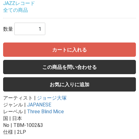
JAZZレコード
全ての商品
数量
カートに入れる
この商品を問い合わせる
お気に入りに追加
アーティスト |
ジョージ大塚
ジャンル |
JAPANESE
レーベル |
Three Blind Mice
国 | 日本
No | TBM-1002&3
仕様 | 2LP