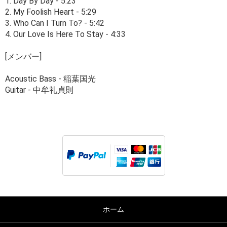
1. Day By Day - 5:23
2. My Foolish Heart - 5:29
3. Who Can I Turn To? - 5:42
4. Our Love Is Here To Stay - 4:33
[メンバー]
Acoustic Bass - 稲葉国光
Guitar - 中牟礼貞則
ホーム