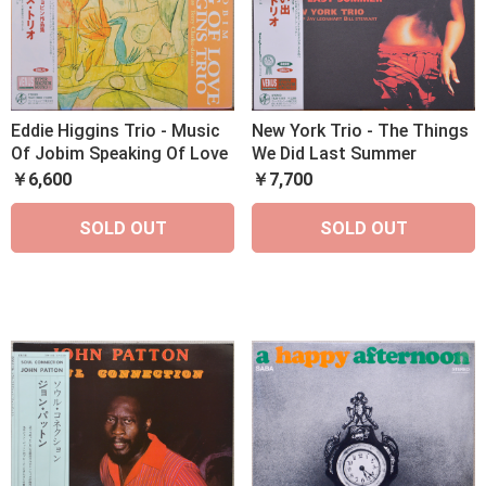
Eddie Higgins Trio - Music
New York Trio - The Things
Of Jobim Speaking Of Love
We Did Last Summer
￥6,600
￥7,700
SOLD OUT
SOLD OUT