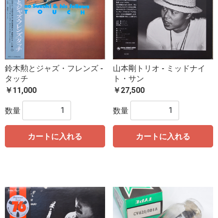
鈴木勲とジャズ・フレンズ -
山本剛トリオ - ミッドナイ
タッチ
ト・サン
￥11,000
￥27,500
数量
数量
カートに入れる
カートに入れる