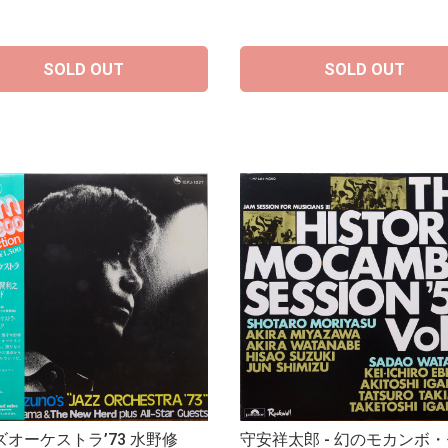
SOLD OUT
SOLD OUT
ズオーケストラ’73 水野修
守安祥太郎 - 幻のモカンボ