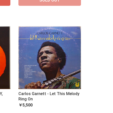
SOLD OUT
Carlos Garnett - Let This Melody
Y,
Ring On
￥5,500