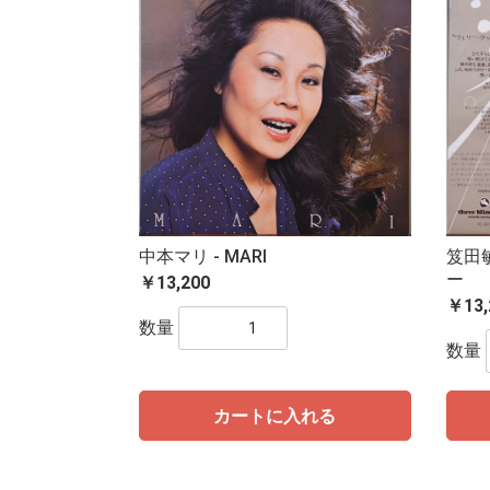
中本マリ - MARI
笈田
ー
￥13,200
￥13,
数量
数量
カートに入れる