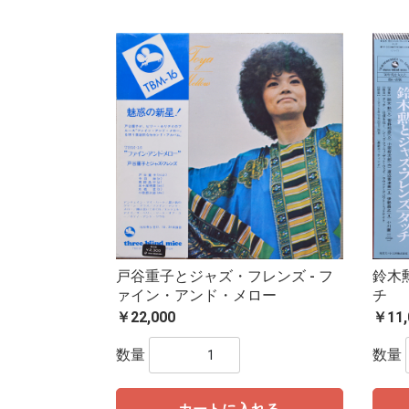
戸谷重子とジャズ・フレンズ - フ
鈴木
ァイン・アンド・メロー
チ
￥22,000
￥11,
数量
数量