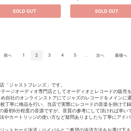
SOLD OUT
SOLD OUT
前へ
1
2
3
4
5
...
次へ
最後へ
店「ジャストフレンズ」です。
ィンテージオーディオ専門店としてオーディオとレコードの販売
はじめ自社のオンラインストアにてジャズのレコードをメインに
1枚丁寧に検品を行い、当店で実際にレコードの音楽を掛けて
面の最初6分程度の音源ですが、音質の参考にして頂ければ幸い
法やカートリッジの使い方など疑問ありましたら丁寧にアドバ
ジットカード決済・ペイパルとご希望の決済方法をお選び下さ