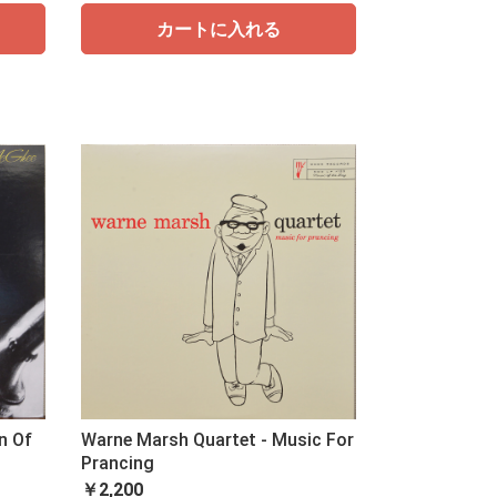
カートに入れる
n Of
Warne Marsh Quartet - Music For
Prancing
￥2,200