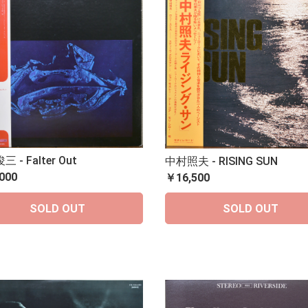
 - Falter Out
中村照夫 - RISING SUN
000
￥16,500
SOLD OUT
SOLD OUT