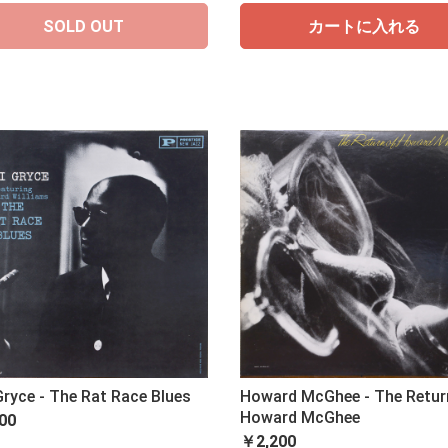
SOLD OUT
カートに入れる
Gryce - The Rat Race Blues
Howard McGhee - The Retur
Howard McGhee
00
￥2,200