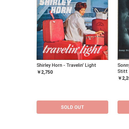
Shirley Horn - Travelin' Light
Sonny
Stitt
￥2,750
￥2,2
SOLD OUT