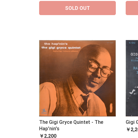
SOLD OUT
The Gigi Gryce Quintet - The
Gigi 
Hap'nin's
￥2,2
￥2,200