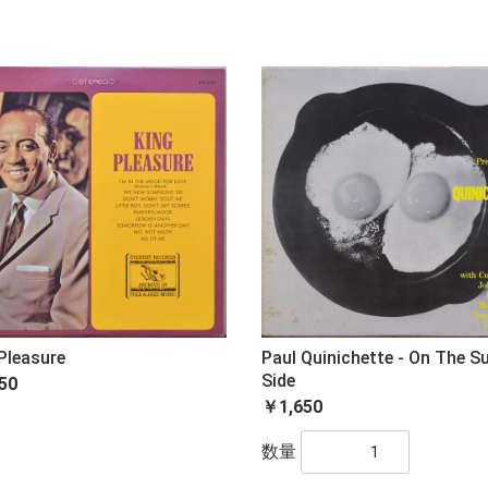
Pleasure
Paul Quinichette - On The S
Side
50
￥1,650
数量