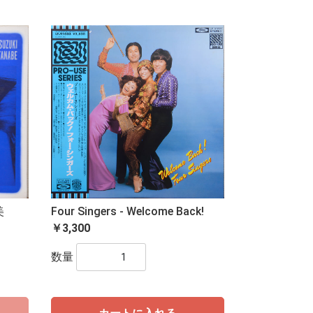
美
Four Singers - Welcome Back!
￥3,300
数量