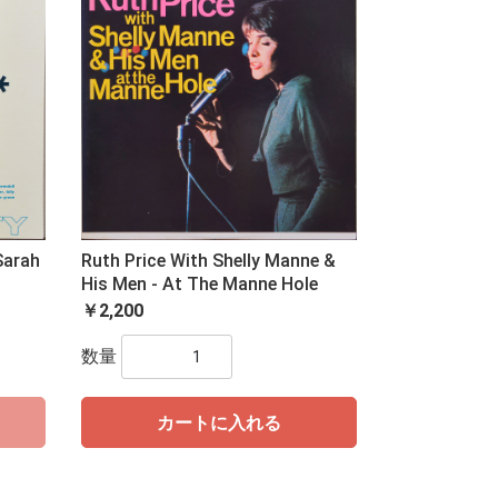
Sarah
Ruth Price With Shelly Manne &
His Men - At The Manne Hole
￥2,200
数量
カートに入れる