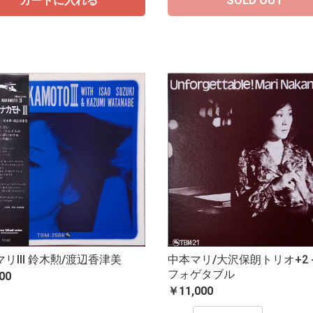
カートに入れる
SOLD OUT
リIII 鈴木勲/渡辺香津美
中本マリ/大沢保朗トリオ+2 -
フォゲタブル
00
￥11,000