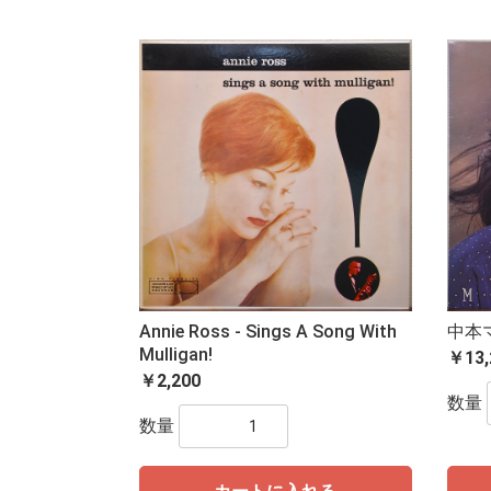
Annie Ross - Sings A Song With
中本マ
Mulligan!
￥13,
￥2,200
数量
数量