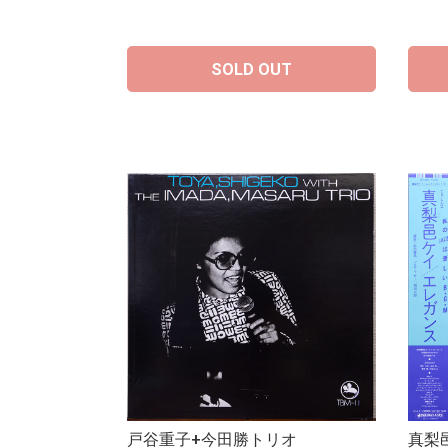
SOLD OUT
戸谷重子+今田勝トリオ
真梨邑