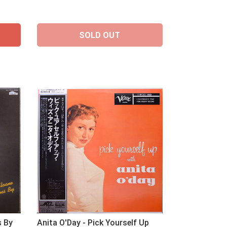
SOLD OUT
s By
Anita O'Day - Pick Yourself Up