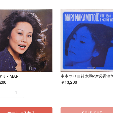
リ - MARI
中本マリIII 鈴木勲/渡辺香津
200
￥13,200