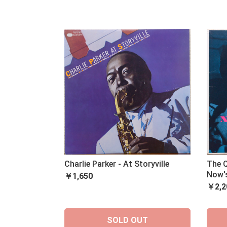
Charlie Parker - At Storyville
The Q
Now'
￥1,650
￥2,2
SOLD OUT