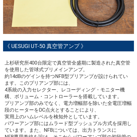
《 UESUGI UT-50 真空管アンプ 》
上杉研究所400台限定で真空管全盛期に製造された真空管
を使用した管球式プリメインアンプ。
約14dBのゲインを持つNFB型プリアンプが設けられてい
ます。このプリアンプ部には、
4系統の入力セレクター、レコーディング・モニター機
構、ボリューム・コントローラーを搭載しています。
プリアンプ部のみでなく、電力増幅部を除いた全電圧増幅
段のヒーターをDC点火とすることにより、
実用上のハムレベルを検知外としています。
パワーアンプ部にはムラード型プッシュプル方式を採用し
ています。また、NFBについては、出力トランスに
NFB専用巻線を設け、そこからパワーアンプ部の初段管の