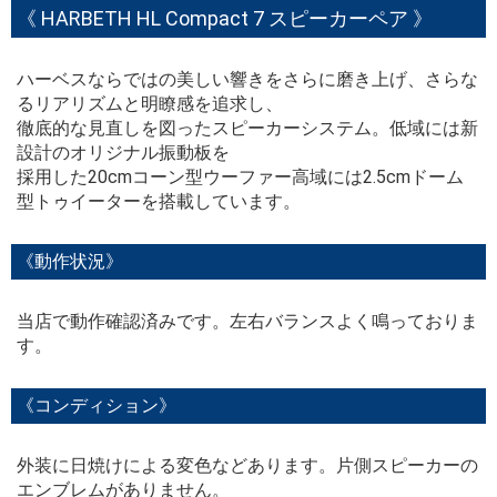
《 HARBETH HL Compact 7 スピーカーペア 》
ハーベスならではの美しい響きをさらに磨き上げ、さらな
るリアリズムと明瞭感を追求し、
徹底的な見直しを図ったスピーカーシステム。低域には新
設計のオリジナル振動板を
採用した20cmコーン型ウーファー高域には2.5cmドーム
型トゥイーターを搭載しています。
《動作状況》
当店で動作確認済みです。左右バランスよく鳴っておりま
す。
《コンディション》
外装に日焼けによる変色などあります。片側スピーカーの
エンブレムがありません。