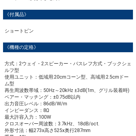
《付属品》
ショートピン
《機種の定格》
方式：2ウェイ・2スピーカー・バスレフ方式・ブックシェ
ルフ型
使用ユニット：低域用:20cmコーン型、高域用:2.5cmドー
ム型
再生周波数帯域：50Hz～20kHz ±3dB(1m、グリル装着時)
ペアー・マッチング：±0.75dB以内
出力音圧レベル：86dB/W/m
インピーダンス：8Ω
最大許容入力：100W
クロスオーバー周波数：3.7kHz、18dB/oct.
外形寸法：幅273x高さ525x奥行287mm