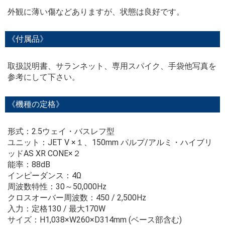
外観に薄い傷などありますが、状態は良好です。
《付属品》
取扱説明書、サランネット、専用スパイク、手袋他写真を
参考にして下さい。
《機種の定格》
形式：2.5ウェイ・バスレフ型
ユニット：JET V ×１、150mm パルプ/アルミ・ハイブリ
ッドAS XR CONE×２
能率：88dB
インピーダンス：4Ω
周波数特性：30～50,000Hz
クロスオーバー周波数：450 / 2,500Hz
入力：定格130 / 最大170W
サイズ：H1,038×W260×D314mm (ベース部含む)