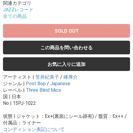
関連カテゴリ
JAZZレコード
全ての商品
SOLD OUT
この商品を問い合わせる
お気に入りに追加
アーティスト |
笠井紀美子
/
峰厚介
ジャンル |
Post Bop
/
Japanese
レーベル |
Three Blind Mice
国 | 日本
No | 15PJ-1022
状態 | ジャケット：Ex+(裏面にシール跡有) / 盤質：Ex++ /
付属品：ライナー
コンディション表記について