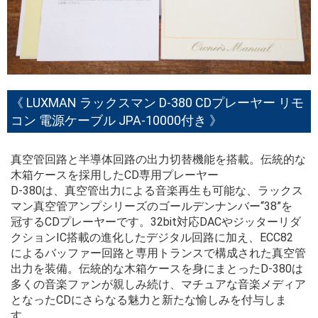
《 LUXMAN ラックスマン D-380 CDプレーヤー リモ
コン 電源ケーブル JPA-10000付き 》
真空管回路と半導体回路の出力切替機能を搭載。伝統的な
木箱ケースを採用したCD専用プレーヤー
D-380は、真空管出力による音楽再生も可能な、ラックス
マン真空管アンプシリーズのゴールデンナンバー“38”を
冠するCDプレーヤーです。32bit対応DACやジッターリダ
クションIC搭載の進化したデジタル回路に加え、ECC82
によるバッファー回路と専用トランスで構成された真空管
出力を装備。伝統的な木箱ケースを身にまとったD-380は
多くの音楽ファンが親しみ続け、マチュアな音楽メディア
となったCDにさらなる魅力と新たな愉しみを付与しま
す。