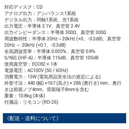
対応ディスク：CD
アナログ出力：アンバランス1系統
デジタル出力：同軸1系統、光1系統
出力電圧：半導体 2.1V、真空管 2.4V
出力インピーダンス：半導体 300Ω、真空管 300Ω
周波数特性：半導体 20Hz～20kHz (+0、-0.2dB)、真空管
20Hz ～ 20kHz (+0.1、-0.3dB)
全高調波歪率：半導体 0.005%、真空管 0.8%
S/N比 (IHF-A)：半導体 115dB、真空管 105dB
使用真空管：ECC82 × 1本
電源電圧：AC100V (50 / 60Hz)
消費電力：15W (電気用品安全法の規定による)
外形寸法：440 (幅) ×167 (高さ) × 286 (奥行き) mm、奥行
きは前面ノブ4mm、背面端子8mmを含む
重量：10.8kg (本体)
付属品：リモコン (RD-26)
《配送・送料について》