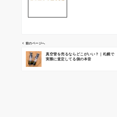
前のページへ
投
真空管を売るならどこがいい？｜札幌で
稿
実際に査定してる側の本音
ナ
ビ
ゲ
ー
シ
ョ
ン