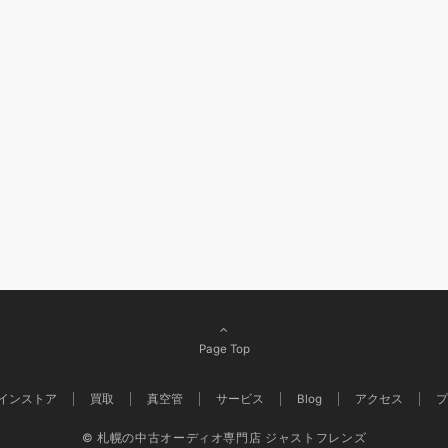
Page Top
インストア
買取
真空管
サービス
Blog
アクセス
プ
© 札幌の中古オーディオ専門店 ジャストフレンズ