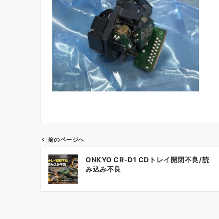
前のページへ
投
ONKYO CR-D1 CDトレイ開閉不良/読
稿
み込み不良
ナ
ビ
ゲ
ー