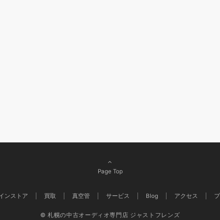
Page Top
インストア
買取
真空管
サービス
Blog
アクセス
プ
© 札幌の中古オーディオ専門店 ジャストフレンズ