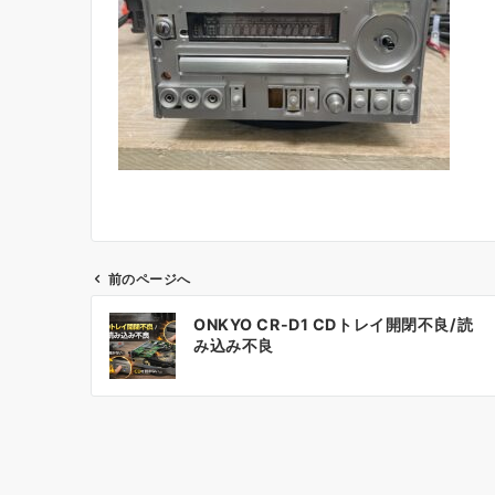
前のページへ
投
ONKYO CR-D1 CDトレイ開閉不良/読
稿
み込み不良
ナ
ビ
ゲ
ー
シ