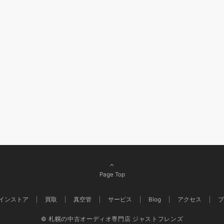
Page Top
インストア
買取
真空管
サービス
Blog
アクセス
プ
© 札幌の中古オーディオ専門店 ジャストフレンズ