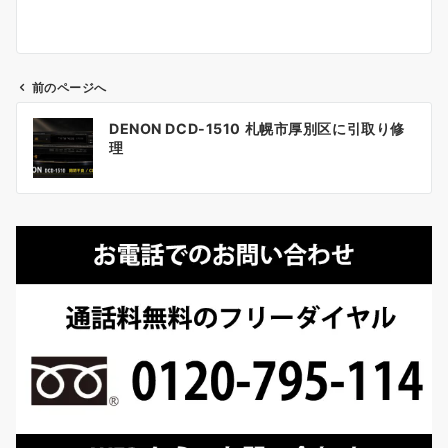
前のページへ
投
DENON DCD-1510 札幌市厚別区に引取り修
稿
理
ナ
ビ
ゲ
ー
シ
ョ
ン