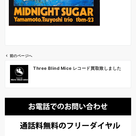
前のページへ
投
Three Blind Mice レコード買取致しました
稿
ナ
ビ
ゲ
ー
シ
ョ
ン