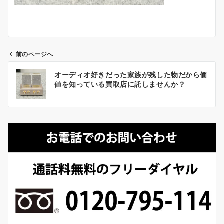
前のページへ
投
オーディオ好きだった家族が残した物だから価
稿
値を知っている買取店に託しませんか？
ナ
ビ
ゲ
ー
シ
ョ
ン