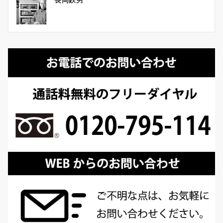
稿
ナ
ビ
ゲ
ー
シ
ョ
ン