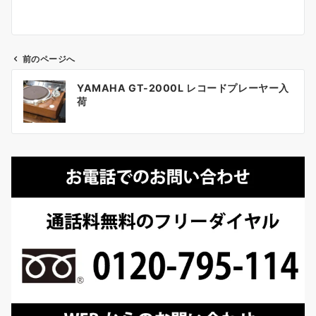
前のページへ
投
YAMAHA GT-2000L レコードプレーヤー入
稿
荷
ナ
ビ
ゲ
ー
シ
ョ
ン