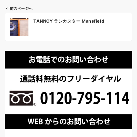
前のページへ
投
TANNOY ランカスター Mansfield
稿
ナ
ビ
ゲ
ー
シ
ョ
ン