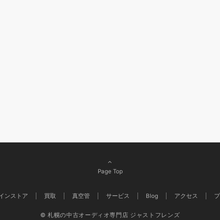
Page Top
インストア
買取
真空管
サービス
Blog
アクセス
プ
© 札幌の中古オーディオ専門店 ジャストフレンズ