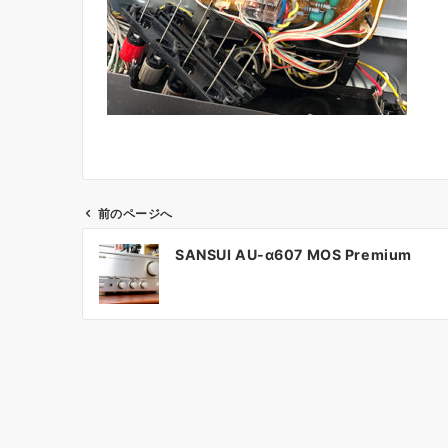
前のページへ
投
SANSUI AU-α607 MOS Premium
稿
ナ
ビ
ゲ
ー
シ
ョ
ン