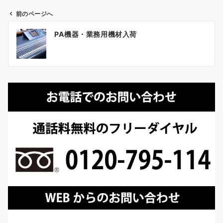
前のページへ
投
PA機器・業務用機材入荷
稿
ナ
ビ
ゲ
ー
シ
ョ
ン