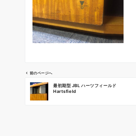
前のページへ
投
最初期型 JBL ハーツフィールド
稿
Hartsfield
ナ
ビ
ゲ
ー
シ
ョ