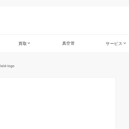
真空管
買取
サービス
field-logo