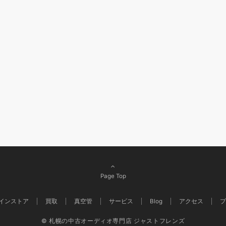
Page Top
インストア
買取
真空管
サービス
Blog
アクセス
プ
© 札幌の中古オーディオ専門店 ジャストフレンズ