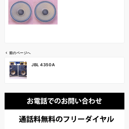
前のページへ
投
JBL 4350A
稿
ナ
ビ
ゲ
ー
シ
ョ
ン