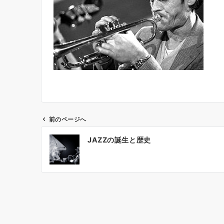
前のページへ
投
JAZZの誕生と歴史
稿
ナ
ビ
ゲ
ー
シ
ョ