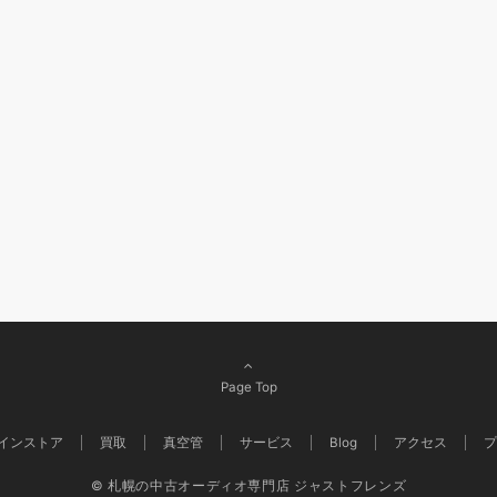
Page Top
インストア
買取
真空管
サービス
Blog
アクセス
プ
© 札幌の中古オーディオ専門店 ジャストフレンズ