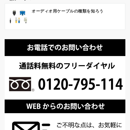
投
オーディオ用ケーブルの種類を知ろう
稿
ナ
ビ
ゲ
ー
シ
ョ
ン