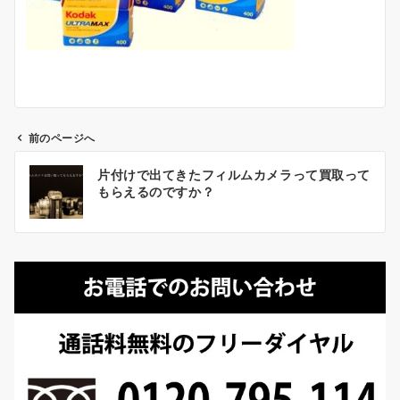
前のページへ
投
片付けで出てきたフィルムカメラって買取って
稿
もらえるのですか？
ナ
ビ
ゲ
ー
シ
ョ
ン