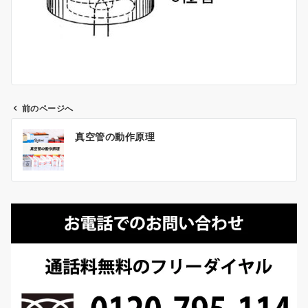
前のページへ
投
真空管の動作原理
稿
ナ
ビ
ゲ
ー
シ
ョ
ン