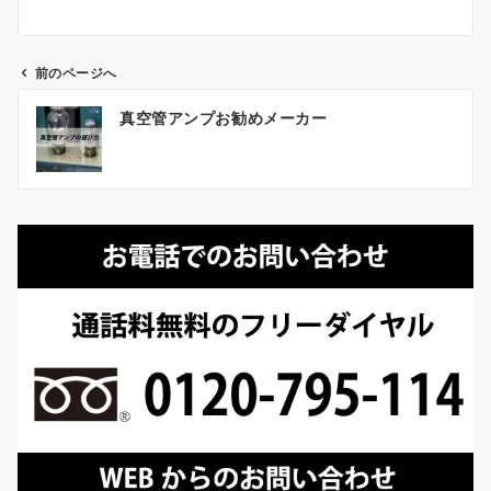
前のページへ
投
真空管アンプお勧めメーカー
稿
ナ
ビ
ゲ
ー
シ
ョ
ン