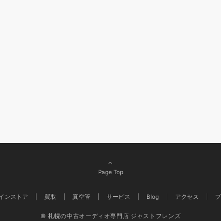
Page Top
インストア
買取
真空管
サービス
Blog
アクセス
プ
© 札幌の中古オーディオ専門店 ジャストフレンズ