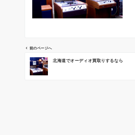
前のページへ
投
北海道でオーディオ買取りするなら
稿
ナ
ビ
ゲ
ー
シ
ョ
ン